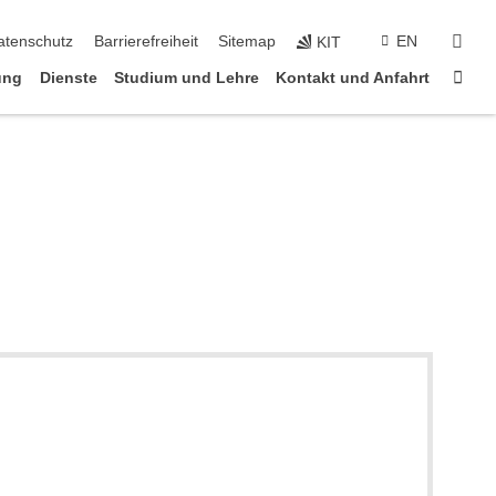
suc
atenschutz
Barrierefreiheit
Sitemap
EN
KIT
Star
ung
Dienste
Studium und Lehre
Kontakt und Anfahrt