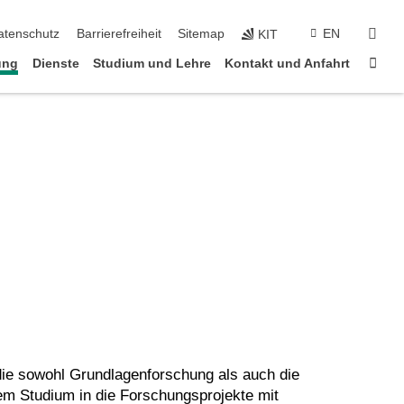
suc
atenschutz
Barrierefreiheit
Sitemap
EN
KIT
Star
ung
Dienste
Studium und Lehre
Kontakt und Anfahrt
die sowohl Grundlagenforschung als auch die
em Studium in die Forschungsprojekte mit