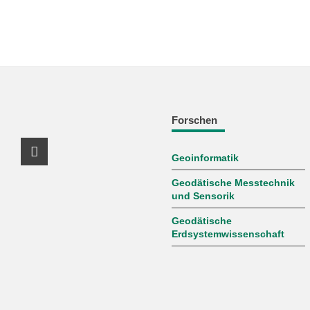
Forschen
Geoinformatik
Facebook Profil
Geodätische Messtechnik
und Sensorik
Geodätische
Erdsystemwissenschaft