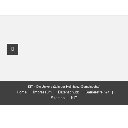
Facebook Profil
KIT – Die Universität in der Helmholtz-Gemeinschaft
letzte Änderung: 05.10.2023
Home
Impressum
Datenschutz
Barrierefreiheit
Sitemap
KIT