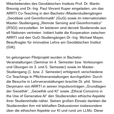
Mitarbeitenden des Geodätischen Instituts Prof. Dr. Martin
Breunig und Dr.-Ing. Paul Vincent Kuper eingeladen, um das
ARRTI Co-Teaching in den Bachelor-/Masterstudiengängen
„Geodäsie und Geoinformatik“ (GuG) sowie im internationalen
Master-Studiengang „Remote Sensing and Geoinformatics“
(RSGI) vorzustellen. Im letzteren sind derzeit Studierende aus
elf Nationen vertreten. Initiiert hatte die Kooperation zwischen
ARRTI und den GuG-Studiengängen Dr.-Ing. Michael Mayer,
Beauftragter für innovative Lehre am Geodätischen Institut
(GIK).
Im gelungenen Pilotprojekt wurden in Bachelor-
Veranstaltungen (Seminar im 4. Semester bzw. Vorlesungen
und Übungen im 3. und 5. Semester) sowie im Master-
Studiengang (1. bzw. 2. Semester) erfolgreich verschiedene
Co-Teachings in Pflichtveranstaltungen durchgeführt. Durch
die Besuche in Lehrveranstaltungen brachte Dr. phil. Simon
Derpmann von ARRTI in seinen Impulsvorträgen „Grundlagen
der Geoethik“, „Geoethik und KI“ sowie „Ethical Concerns in
the Use of Generative AI“ den Studierenden ethische Aspekte
ihrer Studieninhalte näher. Seinen großen Einsatz dankten die
Studierenden ihm mit lebhaften Diskussionen insbesondere
über die ethischen Aspekte zur KI und rund um LLMs. Diese