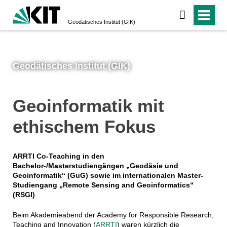
Geodätisches Institut (GIK)
Geodätisches Institut (GIK)
Geoinformatik mit
ethischem Fokus
ARRTI Co-Teaching in den
Bachelor-/Masterstudiengängen „Geodäsie und
Geoinformatik“ (GuG) sowie im internationalen Master-
Studiengang „Remote Sensing and Geoinformatics“
(RSGI)
Beim Akademieabend der Academy for Responsible Research,
Teaching and Innovation (
ARRTI
) waren kürzlich die