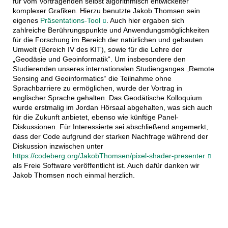
für vom Vortragenden selbst algorithmisch entwickelter
komplexer Grafiken. Hierzu benutzte Jakob Thomsen sein
eigenes
Präsentations-Tool
. Auch hier ergaben sich
zahlreiche Berührungspunkte und Anwendungsmöglichkeiten
für die Forschung im Bereich der natürlichen und gebauten
Umwelt (Bereich IV des KIT), sowie für die Lehre der
„Geodäsie und Geoinformatik“. Um insbesondere den
Studierenden unseres internationalen Studienganges „Remote
Sensing and Geoinformatics“ die Teilnahme ohne
Sprachbarriere zu ermöglichen, wurde der Vortrag in
englischer Sprache gehalten. Das Geodätische Kolloquium
wurde erstmalig im Jordan Hörsaal abgehalten, was sich auch
für die Zukunft anbietet, ebenso wie künftige Panel-
Diskussionen. Für Interessierte sei abschließend angemerkt,
dass der Code aufgrund der starken Nachfrage während der
Diskussion inzwischen unter
https://codeberg.org/JakobThomsen/pixel-shader-presenter
als Freie Software veröffentlicht ist. Auch dafür danken wir
Jakob Thomsen noch einmal herzlich.