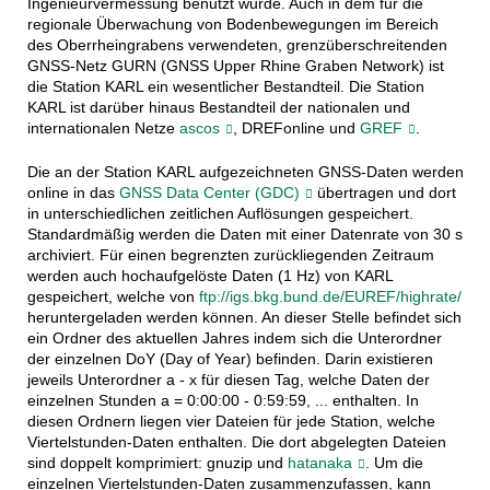
Ingenieurvermessung benutzt wurde. Auch in dem für die
regionale Überwachung von Bodenbewegungen im Bereich
des Oberrheingrabens verwendeten, grenzüberschreitenden
GNSS-Netz GURN (GNSS Upper Rhine Graben Network) ist
die Station KARL ein wesentlicher Bestandteil. Die Station
KARL ist darüber hinaus Bestandteil der nationalen und
internationalen Netze
ascos
, DREFonline und
GREF
.
Die an der Station KARL aufgezeichneten GNSS-Daten werden
online in das
GNSS Data Center (GDC)
übertragen und dort
in unterschiedlichen zeitlichen Auflösungen gespeichert.
Standardmäßig werden die Daten mit einer Datenrate von 30 s
archiviert. Für einen begrenzten zurückliegenden Zeitraum
werden auch hochaufgelöste Daten (1 Hz) von KARL
gespeichert, welche von
ftp://igs.bkg.bund.de/EUREF/highrate/
heruntergeladen werden können. An dieser Stelle befindet sich
ein Ordner des aktuellen Jahres indem sich die Unterordner
der einzelnen DoY (Day of Year) befinden. Darin existieren
jeweils Unterordner a - x für diesen Tag, welche Daten der
einzelnen Stunden a = 0:00:00 - 0:59:59, ... enthalten. In
diesen Ordnern liegen vier Dateien für jede Station, welche
Viertelstunden-Daten enthalten. Die dort abgelegten Dateien
sind doppelt komprimiert: gnuzip und
hatanaka
. Um die
einzelnen Viertelstunden-Daten zusammenzufassen, kann