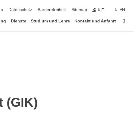
ringen
um
Datenschutz
Barrierefreiheit
Sitemap
EN
KIT
Star
ung
Dienste
Studium und Lehre
Kontakt und Anfahrt
t (GIK)