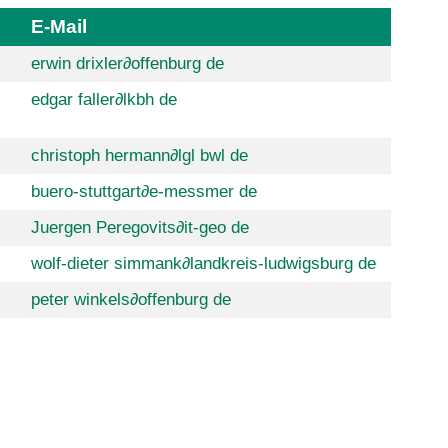
E-Mail
erwin drixler
∂
offenburg de
edgar faller
∂
lkbh de
christoph hermann
∂
lgl bwl de
buero-stuttgart
∂
e-messmer de
Juergen Peregovits
∂
it-geo de
wolf-dieter simmank
∂
landkreis-ludwigsburg de
peter winkels
∂
offenburg de