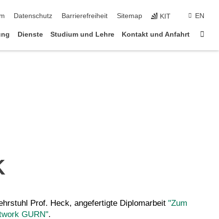
ringen
um
Datenschutz
Barrierefreiheit
Sitemap
EN
KIT
Star
ung
Dienste
Studium und Lehre
Kontakt und Anfahrt
K
ehrstuhl Prof. Heck, angefertigte Diplomarbeit
"Zum
etwork GURN"
.