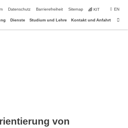
ringen
um
Datenschutz
Barrierefreiheit
Sitemap
EN
KIT
Star
ung
Dienste
Studium und Lehre
Kontakt und Anfahrt
rientierung von