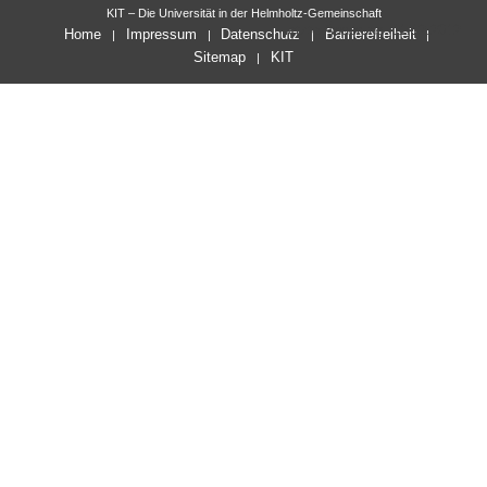
KIT – Die Universität in der Helmholtz-Gemeinschaft
letzte Änderung: 11.12.2012
Home
Impressum
Datenschutz
Barrierefreiheit
Sitemap
KIT