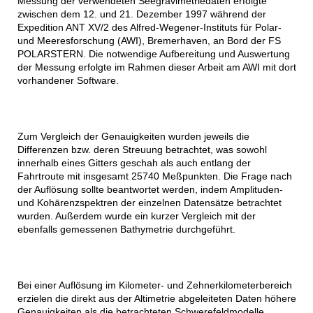
Messung der verwendeten Seegravimetriedaten erfolgte
zwischen dem 12. und 21. Dezember 1997 während der
Expedition ANT XV/2 des Alfred-Wegener-Instituts für Polar-
und Meeresforschung (AWI), Bremerhaven, an Bord der FS
POLARSTERN. Die notwendige Aufbereitung und Auswertung
der Messung erfolgte im Rahmen dieser Arbeit am AWI mit dort
vorhandener Software.
Zum Vergleich der Genauigkeiten wurden jeweils die
Differenzen bzw. deren Streuung betrachtet, was sowohl
innerhalb eines Gitters geschah als auch entlang der
Fahrtroute mit insgesamt 25740 Meßpunkten. Die Frage nach
der Auflösung sollte beantwortet werden, indem Amplituden-
und Kohärenzspektren der einzelnen Datensätze betrachtet
wurden. Außerdem wurde ein kurzer Vergleich mit der
ebenfalls gemessenen Bathymetrie durchgeführt.
Bei einer Auflösung im Kilometer- und Zehnerkilometerbereich
erzielen die direkt aus der Altimetrie abgeleiteten Daten höhere
Genauigkeiten als die betrachteten Schwerefeldmodelle.