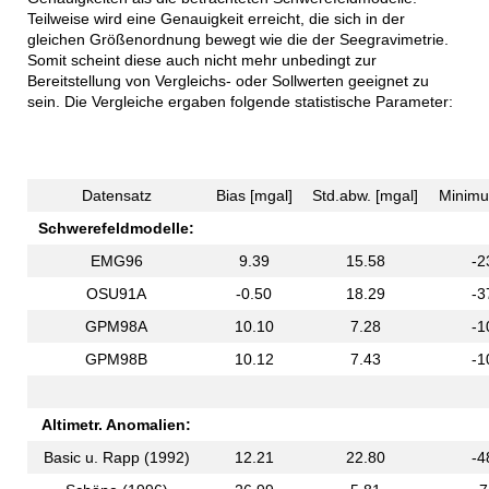
Teilweise wird eine Genauigkeit erreicht, die sich in der
gleichen Größenordnung bewegt wie die der Seegravimetrie.
Somit scheint diese auch nicht mehr unbedingt zur
Bereitstellung von Vergleichs- oder Sollwerten geeignet zu
sein. Die Vergleiche ergaben folgende statistische Parameter:
Datensatz
Bias [mgal]
Std.abw. [mgal]
Minimu
Schwerefeldmodelle:
EMG96
9.39
15.58
-2
OSU91A
-0.50
18.29
-3
GPM98A
10.10
7.28
-1
GPM98B
10.12
7.43
-1
Altimetr. Anomalien:
Basic u. Rapp (1992)
12.21
22.80
-4