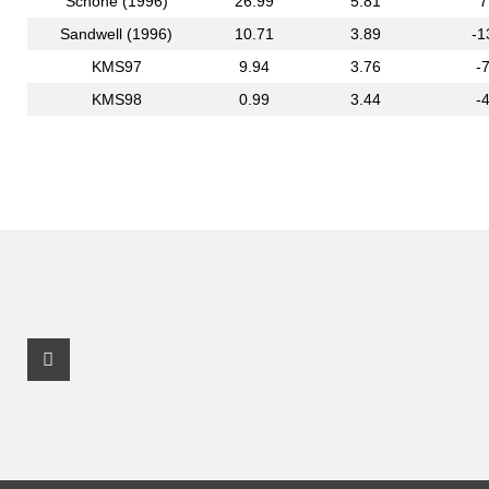
Schöne (1996)
26.99
5.81
7
Sandwell (1996)
10.71
3.89
-1
KMS97
9.94
3.76
-
KMS98
0.99
3.44
-
Facebook Profil