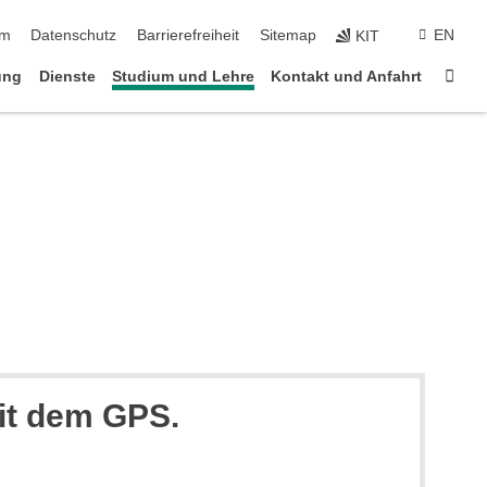
ringen
um
Datenschutz
Barrierefreiheit
Sitemap
EN
KIT
Star
ung
Dienste
Studium und Lehre
Kontakt und Anfahrt
it dem GPS.