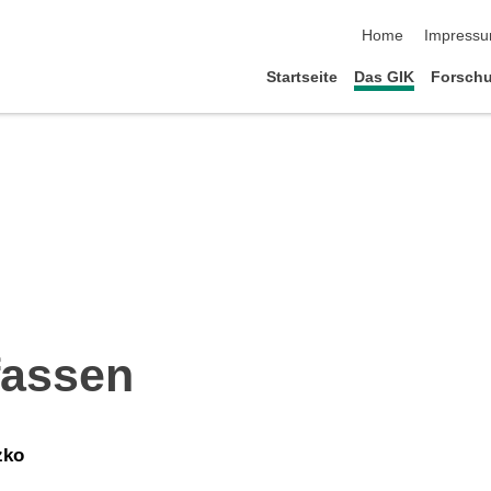
Navigation übersp
Home
Impress
Startseite
Das GIK
Forsch
fassen
zko