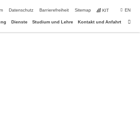
ringen
um
Datenschutz
Barrierefreiheit
Sitemap
EN
KIT
Star
ung
Dienste
Studium und Lehre
Kontakt und Anfahrt