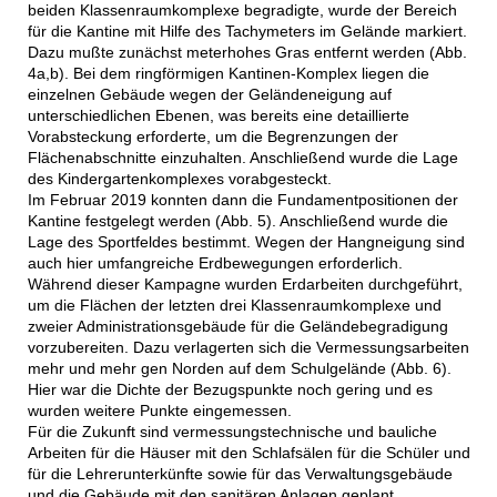
beiden Klassenraumkomplexe begradigte, wurde der Bereich
für die Kantine mit Hilfe des Tachymeters im Gelände markiert.
Dazu mußte zunächst meterhohes Gras entfernt werden (Abb.
4a,b). Bei dem ringförmigen Kantinen-Komplex liegen die
einzelnen Gebäude wegen der Geländeneigung auf
unterschiedlichen Ebenen, was bereits eine detaillierte
Vorabsteckung erforderte, um die Begrenzungen der
Flächenabschnitte einzuhalten. Anschließend wurde die Lage
des Kindergartenkomplexes vorabgesteckt.
Im Februar 2019 konnten dann die Fundamentpositionen der
Kantine festgelegt werden (Abb. 5). Anschließend wurde die
Lage des Sportfeldes bestimmt. Wegen der Hangneigung sind
auch hier umfangreiche Erdbewegungen erforderlich.
Während dieser Kampagne wurden Erdarbeiten durchgeführt,
um die Flächen der letzten drei Klassenraumkomplexe und
zweier Administrationsgebäude für die Geländebegradigung
vorzubereiten. Dazu verlagerten sich die Vermessungsarbeiten
mehr und mehr gen Norden auf dem Schulgelände (Abb. 6).
Hier war die Dichte der Bezugspunkte noch gering und es
wurden weitere Punkte eingemessen.
Für die Zukunft sind vermessungstechnische und bauliche
Arbeiten für die Häuser mit den Schlafsälen für die Schüler und
für die Lehrerunterkünfte sowie für das Verwaltungsgebäude
und die Gebäude mit den sanitären Anlagen geplant.