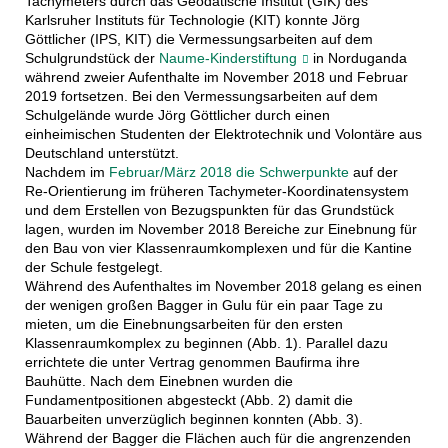
Tachymeters durch das Geodätische Institut (GIK) des
Karlsruher Instituts für Technologie (KIT) konnte Jörg
Göttlicher (IPS, KIT) die Vermessungsarbeiten auf dem
Schulgrundstück der
Naume-Kinderstiftung
in Norduganda
während zweier Aufenthalte im November 2018 und Februar
2019 fortsetzen. Bei den Vermessungsarbeiten auf dem
Schulgelände wurde Jörg Göttlicher durch einen
einheimischen Studenten der Elektrotechnik und Volontäre aus
Deutschland unterstützt.
Nachdem im
Februar/März 2018 die Schwerpunkte
auf der
Re-Orientierung im früheren Tachymeter-Koordinatensystem
und dem Erstellen von Bezugspunkten für das Grundstück
lagen, wurden im November 2018 Bereiche zur Einebnung für
den Bau von vier Klassenraumkomplexen und für die Kantine
der Schule festgelegt.
Während des Aufenthaltes im November 2018 gelang es einen
der wenigen großen Bagger in Gulu für ein paar Tage zu
mieten, um die Einebnungsarbeiten für den ersten
Klassenraumkomplex zu beginnen (Abb. 1). Parallel dazu
errichtete die unter Vertrag genommen Baufirma ihre
Bauhütte. Nach dem Einebnen wurden die
Fundamentpositionen abgesteckt (Abb. 2) damit die
Bauarbeiten unverzüglich beginnen konnten (Abb. 3).
Während der Bagger die Flächen auch für die angrenzenden