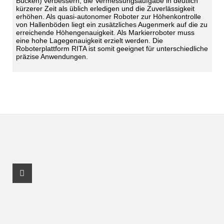
Bücken) verbessern, die Vermessungsaufgabe in deutlich
kürzerer Zeit als üblich erledigen und die Zuverlässigkeit
erhöhen. Als quasi-autonomer Roboter zur Höhenkontrolle
von Hallenböden liegt ein zusätzliches Augenmerk auf die zu
erreichende Höhengenauigkeit. Als Markierroboter muss
eine hohe Lagegenauigkeit erzielt werden. Die
Roboterplattform RITA ist somit geeignet für unterschiedliche
präzise Anwendungen.
Facebook Profil