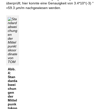
überprüft; hier konnte eine Genauigkeit von 3.4*10^(-3) °
=59.3 µm/m nachgewiesen werden.
Abb.
4:
Stan
darda
bwei
chun
gen
der
Mittel
punk
tskoo