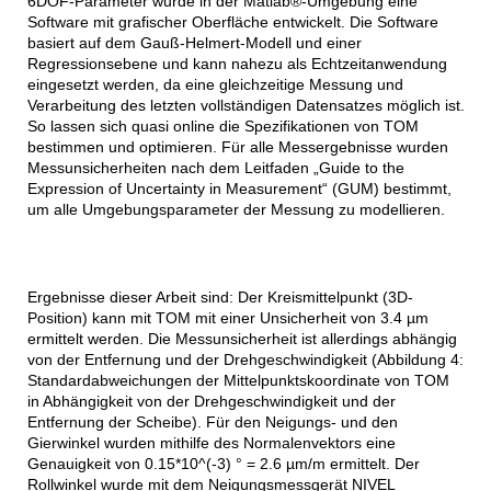
6DOF-Parameter wurde in der Matlab®-Umgebung eine
Software mit grafischer Oberfläche entwickelt. Die Software
basiert auf dem Gauß-Helmert-Modell und einer
Regressionsebene und kann nahezu als Echtzeitanwendung
eingesetzt werden, da eine gleichzeitige Messung und
Verarbeitung des letzten vollständigen Datensatzes möglich ist.
So lassen sich quasi online die Spezifikationen von TOM
bestimmen und optimieren. Für alle Messergebnisse wurden
Messunsicherheiten nach dem Leitfaden „Guide to the
Expression of Uncertainty in Measurement“ (GUM) bestimmt,
um alle Umgebungsparameter der Messung zu modellieren.
Ergebnisse dieser Arbeit sind: Der Kreismittelpunkt (3D-
Position) kann mit TOM mit einer Unsicherheit von 3.4 µm
ermittelt werden. Die Messunsicherheit ist allerdings abhängig
von der Entfernung und der Drehgeschwindigkeit (Abbildung 4:
Standardabweichungen der Mittelpunktskoordinate von TOM
in Abhängigkeit von der Drehgeschwindigkeit und der
Entfernung der Scheibe). Für den Neigungs- und den
Gierwinkel wurden mithilfe des Normalenvektors eine
Genauigkeit von 0.15*10^(-3) ° = 2.6 µm/m ermittelt. Der
Rollwinkel wurde mit dem Neigungsmessgerät NIVEL