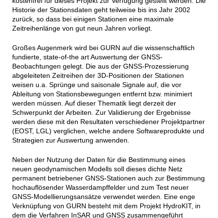
kostenfrei für dieses Projekt zur Verfügung gestellt werden. Die
Historie der Stationsdaten geht teilweise bis ins Jahr 2002
zurück, so dass bei einigen Stationen eine maximale
Zeitreihenlänge von gut neun Jahren vorliegt.
Großes Augenmerk wird bei GURN auf die wissenschaftlich
fundierte, state-of-the art Auswertung der GNSS-
Beobachtungen gelegt. Die aus der GNSS-Prozessierung
abgeleiteten Zeitreihen der 3D-Positionen der Stationen
weisen u.a. Sprünge und saisonale Signale auf, die vor
Ableitung von Stationsbewegungen entfernt bzw. minimiert
werden müssen. Auf dieser Thematik liegt derzeit der
Schwerpunkt der Arbeiten. Zur Validierung der Ergebnisse
werden diese mit den Resultaten verschiedener Projektpartner
(EOST, LGL) verglichen, welche andere Softwareprodukte und
Strategien zur Auswertung anwenden.
Neben der Nutzung der Daten für die Bestimmung eines
neuen geodynamischen Modells soll dieses dichte Netz
permanent betriebener GNSS-Stationen auch zur Bestimmung
hochauflösender Wasserdampffelder und zum Test neuer
GNSS-Modellierungsansätze verwendet werden. Eine enge
Verknüpfung von GURN besteht mit dem Projekt HydroKIT, in
dem die Verfahren InSAR und GNSS zusammengeführt