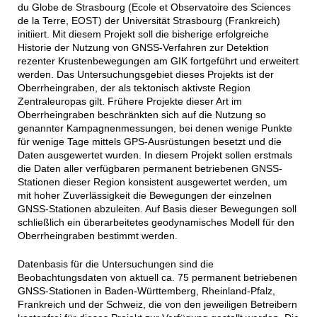
du Globe de Strasbourg (Ecole et Observatoire des Sciences
de la Terre, EOST) der Universität Strasbourg (Frankreich)
initiiert. Mit diesem Projekt soll die bisherige erfolgreiche
Historie der Nutzung von GNSS-Verfahren zur Detektion
rezenter Krustenbewegungen am GIK fortgeführt und erweitert
werden. Das Untersuchungsgebiet dieses Projekts ist der
Oberrheingraben, der als tektonisch aktivste Region
Zentraleuropas gilt. Frühere Projekte dieser Art im
Oberrheingraben beschränkten sich auf die Nutzung so
genannter Kampagnenmessungen, bei denen wenige Punkte
für wenige Tage mittels GPS-Ausrüstungen besetzt und die
Daten ausgewertet wurden. In diesem Projekt sollen erstmals
die Daten aller verfügbaren permanent betriebenen GNSS-
Stationen dieser Region konsistent ausgewertet werden, um
mit hoher Zuverlässigkeit die Bewegungen der einzelnen
GNSS-Stationen abzuleiten. Auf Basis dieser Bewegungen soll
schließlich ein überarbeitetes geodynamisches Modell für den
Oberrheingraben bestimmt werden.
Datenbasis für die Untersuchungen sind die
Beobachtungsdaten von aktuell ca. 75 permanent betriebenen
GNSS-Stationen in Baden-Württemberg, Rheinland-Pfalz,
Frankreich und der Schweiz, die von den jeweiligen Betreibern