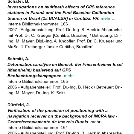
Schäfer, B.
Investigations on multipath effects of GPS reference
stations in Paraná and the First Baseline Calibration
Station of Brazil (1a BCALBR) in Curitiba, PR.
mehr ...
Interne Bibliotheksnummer: 166
2007 - Aufgabenstellung: Prof. Dr.-Ing. B. Heck in Absprache
mit Prof. Dr. C. Krueger [Curitiba, Brasilien] / Betreuung: Dr.-
Ing. M. Mayer, Dipl.-Ing. A. Knöpfler, Prof. Dr. C. Krueger und
MaSc. J. Freiberger [beide Curitiba, Brasilien]
Schmitt, A.
Deformationsanalyse im Bereich der Friesenheimer Insel
(Mannheim) basierend auf GPS
Beobachtungskampagnen.
mehr...
Interne Bibliotheksnummer: 165
2006 - Aufgabensteller: Prof. Dr.-Ing. B. Heck / Betreuer: Dr.-
Ing. M. Mayer, Dr.-Ing. K. Seitz
Dürrfeld, J.
Verification of the precision of positioning with a
navigation receiver on the background of INCRA law -
Georreferenciamento de Imoveis Rurais.
mehr...
Interne Bibliotheksnummer: 164
2006 - Aufgabenstellung: Prof. Dr.-Ing. B. Heck in Absprache