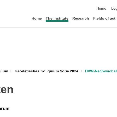
skip navigat
Home
Leg
Home
The Institute
Research
Fields of acti
uium
Geodätisches Kollquium SoSe 2024
DVW-Nachwuchs
ten
orum