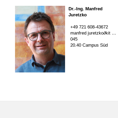
Dr.-Ing. Manfred
Juretzko
+49 721 608-43672
manfred juretzko
∂
kit edu
045
20.40 Campus Süd