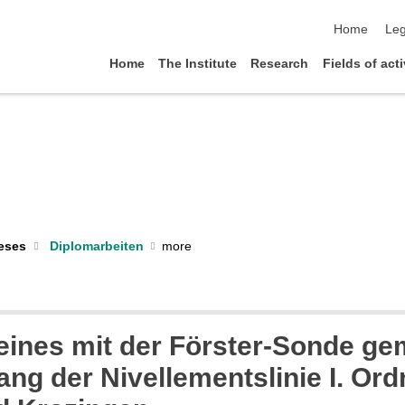
skip navigat
Home
Leg
Home
The Institute
Research
Fields of acti
Diplomarbeiten
eses
ines mit der Förster-Sonde ge
ang der Nivellementslinie I. Or