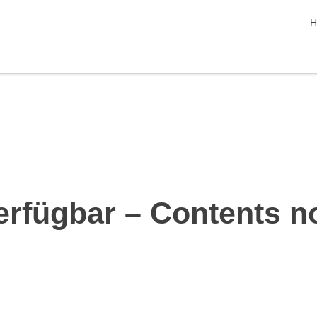
s
H
erfügbar – Contents n